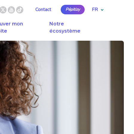
FR
Contact
Pépitizy
uver mon
Notre
ite
écosystème