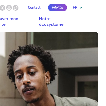
FR
Contact
Pépitizy
uver mon
Notre
ite
écosystème