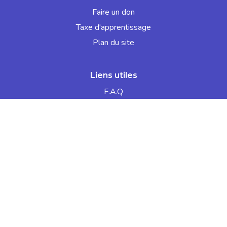
Faire un don
Taxe d'apprentissage
Plan du site
Liens utiles
F.A.Q
Contact
Dossier de candidature SNEE
Soutenu par
Mentions légales