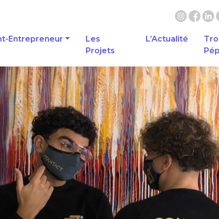
nt-Entrepreneur
Les
L’Actualité
Tro
Projets
Pép