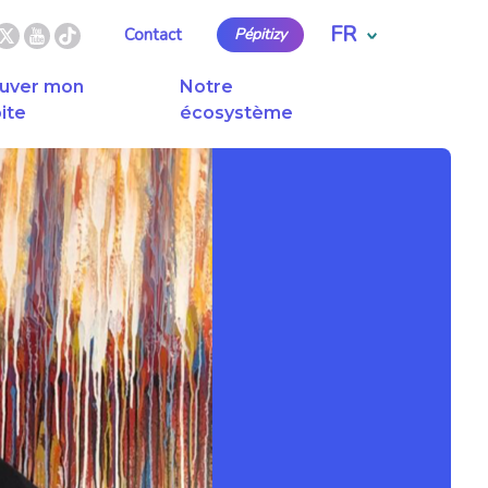
FR
Contact
Pépitizy
uver mon
Notre
ite
écosystème