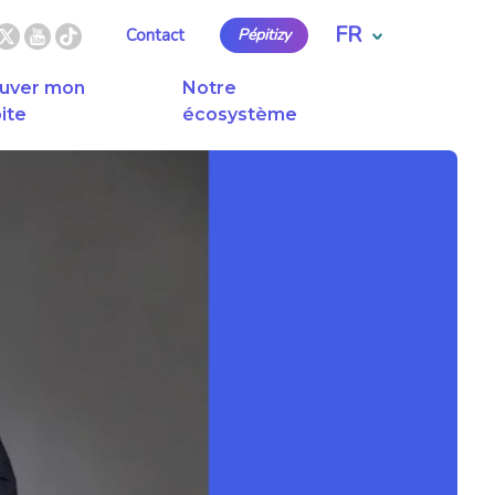
FR
Contact
Pépitizy
uver mon
Notre
ite
écosystème