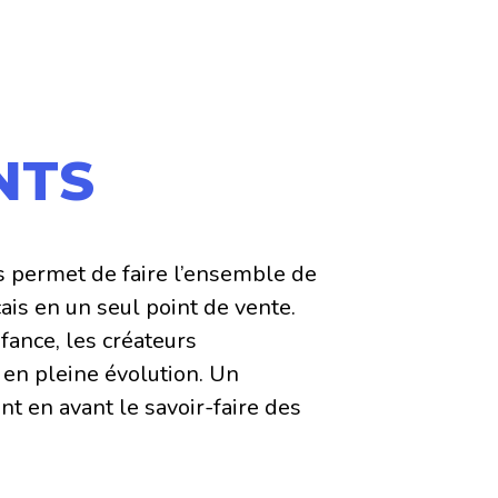
NTS
s permet de faire l’ensemble de
is en un seul point de vente.
nfance, les créateurs
 en pleine évolution. Un
t en avant le savoir-faire des
ement se fait au maximum en
roduits français. L’ambition est