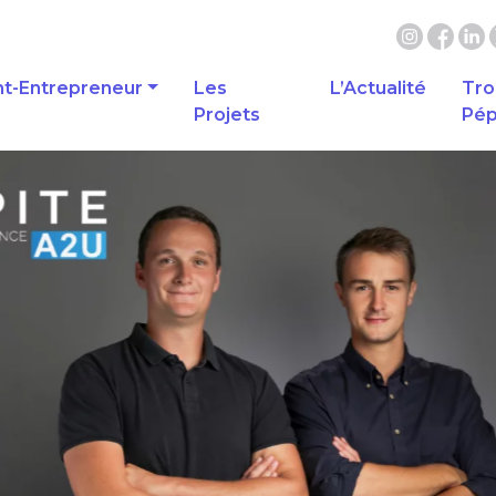
nt-Entrepreneur
Les
L’Actualité
Tro
Projets
Pép