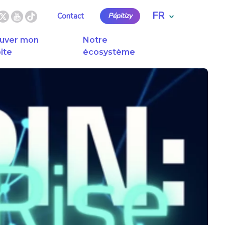
FR
Contact
Pépitizy
uver mon
Notre
ite
écosystème