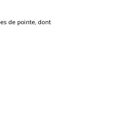
es de pointe, dont
s et postdoctorants.
.
le des activités