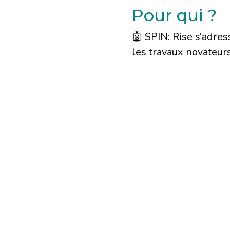
Pour qui ?
🤖 SPIN: Rise s’adre
les travaux novateur
Le programme cible p
Les candidatures peuv
Pour informat
👉 Le programme est
Cela donne accès aux
ainsi qu’à l’héberge
‼️ Les frais de trans