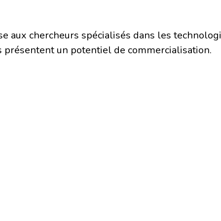
sse aux chercheurs spécialisés dans les technologi
s présentent un potentiel de commercialisation.
articulièrement les jeunes chercheurs, doctorant
ent être soumises à titre individuel ou en équipe
ions :
 100% gratuit
 personnes sélectionnées d’avoir accès à l’ensemb
ment pour la période présentiel
ports restent à charges