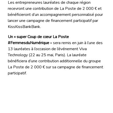
Les entrepreneures lauréates de chaque région
recevront une contribution de La Poste de 2 000 € et
bénéficieront d’un accompagnement personnalisé pour
lancer une campagne de financement participatif par
KissKissBankBank.
Un « super Coup de cœur La Poste
#FemmesduNumérique
» sera remis en juin à l’une des
13 lauréates à l’occasion de l’événement Viva
Technology (22 au 25 mai, Paris). La lauréate
bénéficiera d’une contribution additionnelle du groupe
La Poste de 2 000 € sur sa campagne de financement
participatif.
En 5 ans, les « Coups de Cœur
#FemmesduNumérique » ont accompagné plus de 50
projets. Toutes les campagnes de financement
participatif lancées depuis 2019 ont atteint, voire
dépassé leur objectif de collecte.