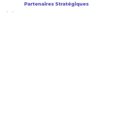
Partenaires Stratégiques
Newsletter
Soutenez l’Entrepreneuriat
Faire un don