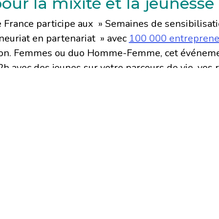
ur la mixité et la jeunesse 
France participe aux » Semaines de sensibilisati
euriat en partenariat » avec
100 000 entreprene
égion. Femmes ou duo Homme-Femme, cet événemen
h avec des jeunes sur votre parcours de vie, vos r
ur donner envie d’entreprendre dans leurs vies !
ition, notre réseau se mobilise du 11 au 29 mars
our promouvoir les réussit
 entre 13 et 25 ans, filles et garçons, de rencon
et de comprendre l’importance de la mixité comme
 organisations.