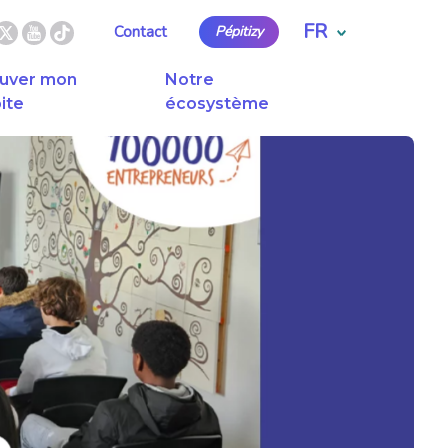
FR
Contact
Pépitizy
uver mon
Notre
ite
écosystème