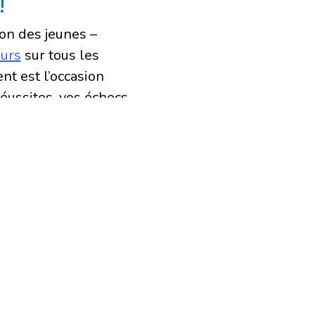
!
on des jeunes –
urs
sur tous les
t est l’occasion
éussites, vos échecs
 2024.
es au
trer des modèles de
 levier de