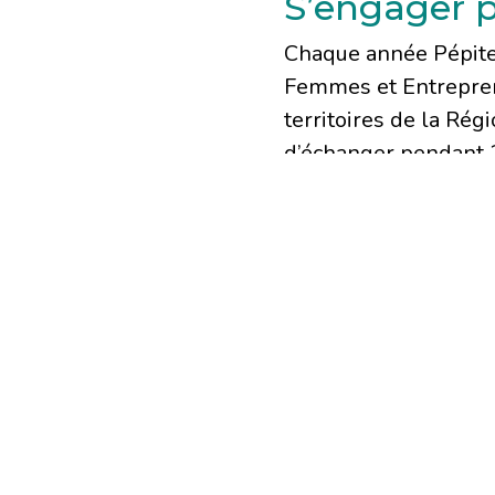
S’engager po
Chaque année Pépite 
Femmes et Entrepren
territoires de la R
d’échanger pendant 2
dans l’objectif de le
Pour cette 12 eme éd
Témoigner p
féminin
Permettre aux jeunes
réussite au féminin 
performance dans les