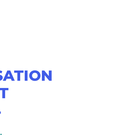
SATION
T
4