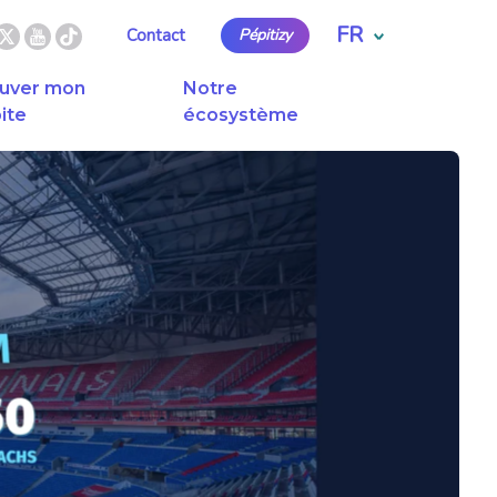
FR
Contact
Pépitizy
uver mon
Notre
ite
écosystème