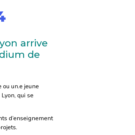
4
yon arrive
adium de
e ou un.e jeune
 Lyon, qui se
ents d’enseignement
rojets.