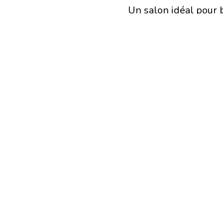
Un salon idéal pour b
opportunités tel que 
Au program
Conférences
Masterclass
Plateaux TV diffusés
Afterwork pour écha
Le Pépite Bee
Viens rencontrer l’éq
dispositif et en appr
pour faire avancer te