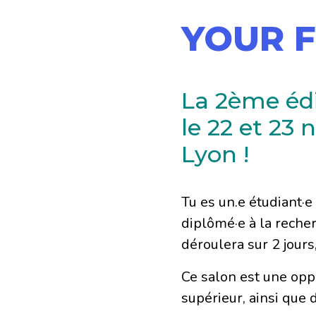
YOUR F
La 2ème édi
le 22 et 2
Lyon !
Tu es un.e étudiant·e
diplômé·e à la reche
déroulera sur 2 jours, 
Ce salon est une op
supérieur, ainsi que 