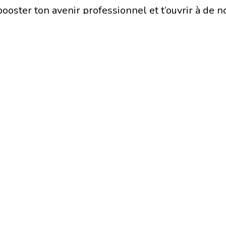
ooster ton avenir professionnel et t’ouvrir à de n
l’entrepreneuriat.
me
 en direct
nger dans une ambiance conviviale
lys sera présent !
uipe du Pépite Beelys ! Profite de l’occasion pour
endre plus sur le Statut National d’Étudiant Entr
s ambitions !